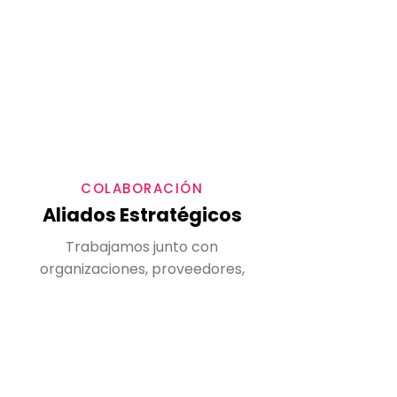
Conoce el TMMi
Certificaciones para profesionales
TMMi para organizaciones
COLABORACIÓN
Aliados Estratégicos
Trabajamos junto con
organizaciones, proveedores,
comunidades y organismos
nacionales e internacionales que
contribuyen al fortalecimiento de
las pruebas de software y la
calidad tecnológica.