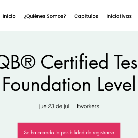
Inicio
¿Quiénes Somos?
Capítulos
Iniciativas
QB® Certified Test
Foundation Level
jue 23 de jul
  |  
Itworkers
Se ha cerrado la posibilidad de registrarse