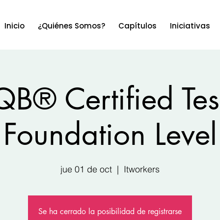
Inicio
¿Quiénes Somos?
Capítulos
Iniciativas
QB® Certified Test
Foundation Level
jue 01 de oct
  |  
Itworkers
Se ha cerrado la posibilidad de registrarse