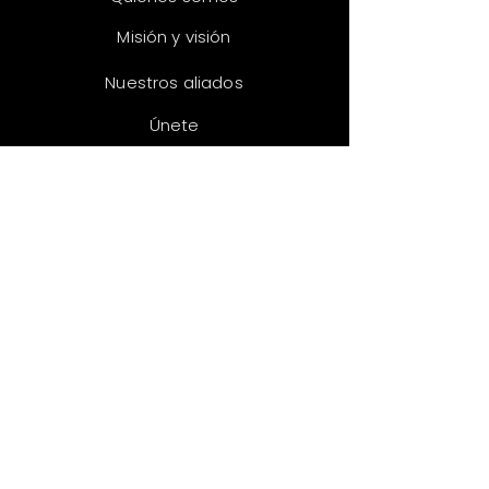
Misión y visión
Nuestros aliados
Únete
INICIATIVAS
Las voces del
testing
Impulsa Tester
Testing al día
Censo y métricas
CAPÍTULOS