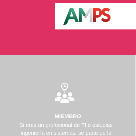
MIEMBRO
Si eres un profesional de TI o estudias
ingeniería en sistemas, se parte de la