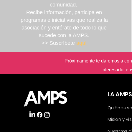
comunidad.
Recibe información, participa en
programas e iniciativas que realiza la
asociación y entérate de todo lo que
sucede con la AMPS.
>> Suscríbete
aquí
Próximamente te daremos a cono
interesado, en
LA AMP
Quiénes s
Misión y vi
Nuestros a