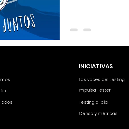
S
INICIATIVAS
omos
Las voces del testing
Impulsa Tester
sión
liados
Testing al día
Censo y métricas