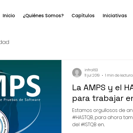
Inicio
¿Quiénes Somos?
Capítulos
Iniciativas
dad
infra163
11 jul 2019
1 min de lectura
La AMPS y el HASTQB se
para trabajar e
Estamos orgullosos de anu
#HASTQB, para ahora tambi
del #ISTQB en...