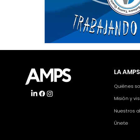
LA AMP
Quiénes s
Misión y vi
Nuestros a
Únete