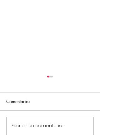
Comentarios
Escribir un comentario...
Nuevo Local Chapter:
Conoce cómo pu
TMMi México
ayudar