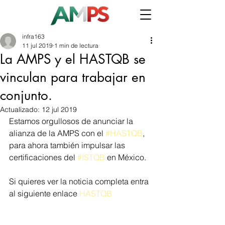
infra163
11 jul 2019
1 min de lectura
La AMPS y el HASTQB se
vinculan para trabajar en
conjunto.
Actualizado:
12 jul 2019
Estamos orgullosos de anunciar la 
alianza de la AMPS con el 
#HASTQB
, 
para ahora también impulsar las 
certificaciones del 
#ISTQB
 en México.
Si quieres ver la noticia completa entra 
al siguiente enlace 
HASTQB