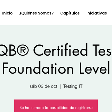
Inicio
¿Quiénes Somos?
Capítulos
Iniciativas
QB® Certified Test
Foundation Level
sáb 02 de oct
  |  
Testing IT
Se ha cerrado la posibilidad de registrarse