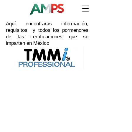
Aquí encontraras información,
requisitos y todos los pormenores
de las certificaciones que se
imparten en México
TMMi Professional
La certificación de "TMMi Professional"
está destinada a cualquier persona que
desee una comprensión básica o esté
involucrada en el uso y entendimiento del
Modelo TMMi
y su aplicación al estándar
definido en el "
syllabus.
" Para validar esto,
los candidatos deben aprobar un examen
formal.